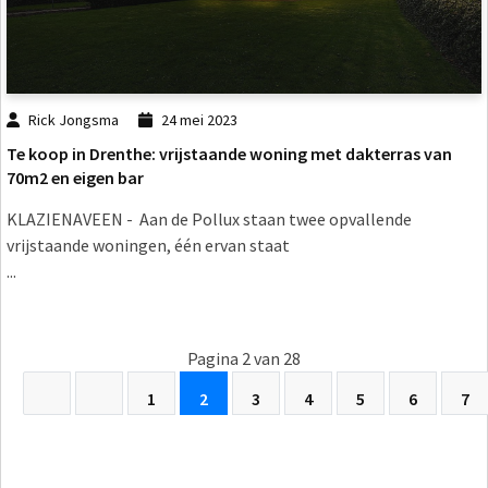
Rick Jongsma
24 mei 2023
Te koop in Drenthe: vrijstaande woning met dakterras van
70m2 en eigen bar
KLAZIENAVEEN - Aan de Pollux staan twee opvallende
vrijstaande woningen, één ervan staat
...
Pagina 2 van 28
1
2
3
4
5
6
7