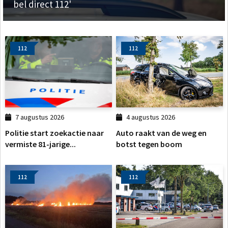
bel direct 112'
112
112
7 augustus 2026
4 augustus 2026
Politie start zoekactie naar
Auto raakt van de weg en
vermiste 81-jarige...
botst tegen boom
112
112