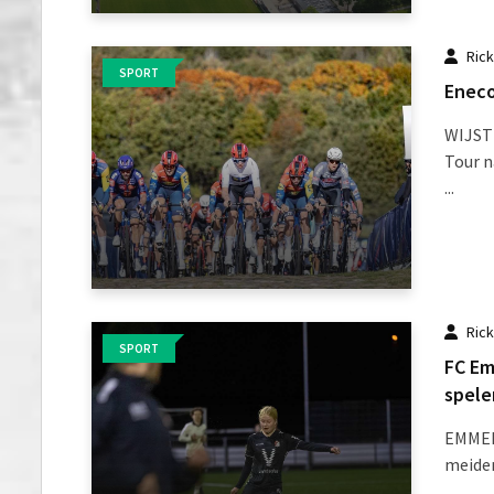
Ric
SPORT
Eneco
WIJSTE
Tour n
...
Ric
SPORT
FC Em
spele
EMMEN
meiden
...