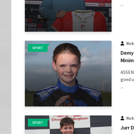
...
Ric
SPORT
Demy 
Minim
ASSEN/
goed u
...
Ric
SPORT
Jurr 