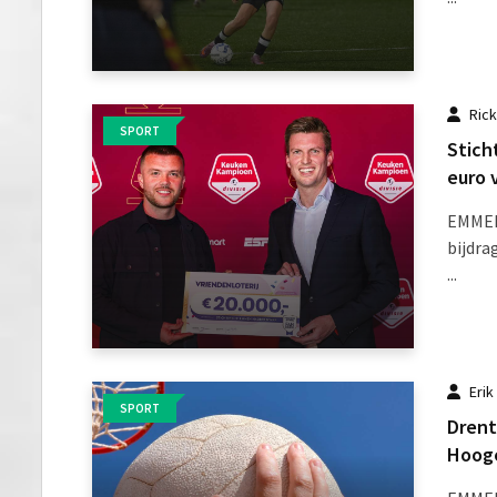
Ric
SPORT
Stich
euro 
EMMEN
bijdra
...
Erik
SPORT
Drent
Hooge