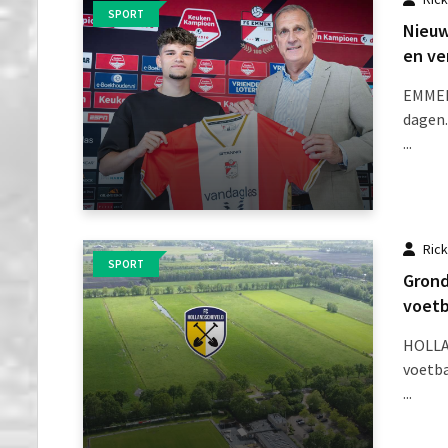
SPORT
Nieuw
en ve
EMMEN 
dagen.
...
Ric
SPORT
Grond
voetb
HOLLA
voetba
...