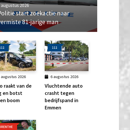
 augustus 2026
Politie start zoekactie naar
vermiste 81-jarige man
112
112
 augustus 2026
6 augustus 2026
o raakt van de
Vluchtende auto
 en botst
crasht tegen
gen boom
bedrijfspand in
Emmen
DRENTHE