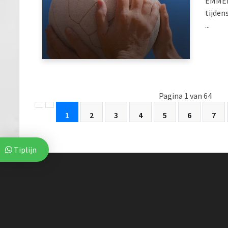
EMMEN
tijden
...
Pagina 1 van 64
1
2
3
4
5
6
7
Tiplijn