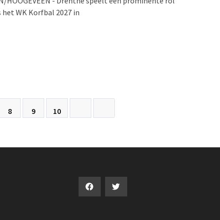
/HOOGEVEEN - Drenthe speelt een prominente rol
s het WK Korfbal 2027 in
8
9
10