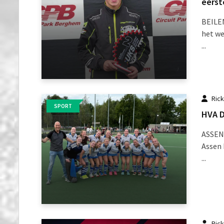
eerst
BEILEN
het we
...
Ric
SPORT
HVA D
ASSEN
Assen 
...
Ric