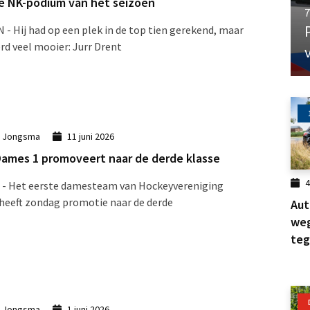
e NK-podium van het seizoen
7
 - Hij had op een plek in de top tien gerekend, maar
rd veel mooier: Jurr Drent
k Jongsma
11 juni 2026
ames 1 promoveert naar de derde klasse
4
 - Het eerste damesteam van Hockeyvereniging
heeft zondag promotie naar de derde
Aut
weg
te
k Jongsma
1 juni 2026