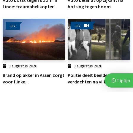
Auto botst tegen boom in
Auto belandt op zijkant na
Linde: traumahelikopter...
botsing tegen boom
112
112
3 augustus 2026
3 augustus 2026
Brand op akker in Assen zorgt
Politie deelt beelden van
Tiplijn
voor flinke...
verdachten na vijf...
112
112