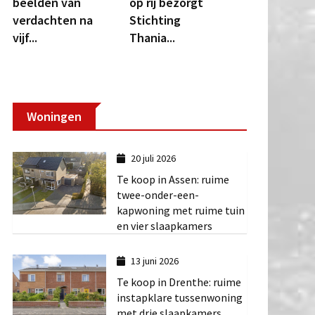
beelden van
op rij bezorgt
verdachten na
Stichting
vijf...
Thania...
Woningen
20 juli 2026
Te koop in Assen: ruime
twee-onder-een-
kapwoning met ruime tuin
en vier slaapkamers
13 juni 2026
Te koop in Drenthe: ruime
instapklare tussenwoning
met drie slaapkamers