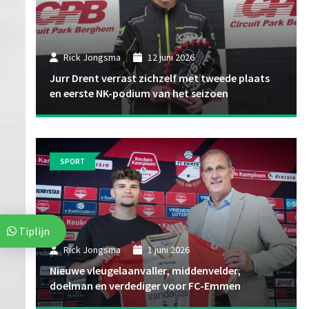
Rick Jongsma
12 juni 2026
Jurr Drent verrast zichzelf met tweede plaats
en eerste NK-podium van het seizoen
SPORT
Tiplijn
Rick Jongsma
1 juni 2026
Nieuwe vleugelaanvaller, middenvelder,
doelman en verdediger voor FC-Emmen