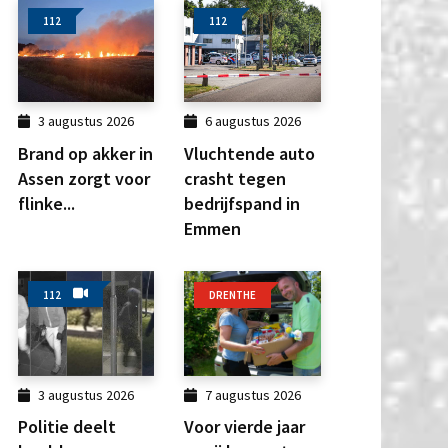
112
112
3 augustus 2026
6 augustus 2026
Brand op akker in
Vluchtende auto
Assen zorgt voor
crasht tegen
flinke...
bedrijfspand in
Emmen
112
DRENTHE
3 augustus 2026
7 augustus 2026
Politie deelt
Voor vierde jaar