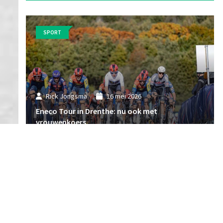
SPORT
Rick Jongsma
16 mei 2026
Eneco Tour in Drenthe: nu ook met
vrouwenkoers
SPORT