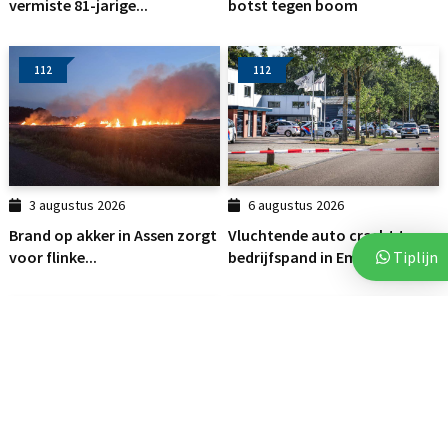
vermiste 81-jarige...
botst tegen boom
112
112
3 augustus 2026
6 augustus 2026
Brand op akker in Assen zorgt
Vluchtende auto crasht tegen
voor flinke...
bedrijfspand in Emmen
Tiplijn
112
DRENTHE