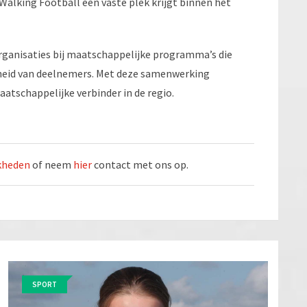
alking Football een vaste plek krijgt binnen het
rganisaties bij maatschappelijke programma’s die
dheid van deelnemers. Met deze samenwerking
tschappelijke verbinder in de regio.
jkheden
of neem
hier
contact met ons op.
SPORT