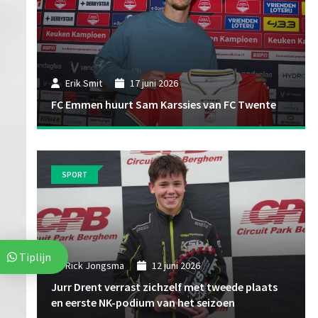
Erik Smit
17 juni 2026
FC Emmen huurt Sam Karssies van FC Twente
SPORT
Tiplijn
Rick Jongsma
12 juni 2026
Jurr Drent verrast zichzelf met tweede plaats
en eerste NK-podium van het seizoen