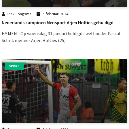
Rick Jongsma
5 februari 2024
Nederlands kampioen Mensport Arjen Holties gehuldigd
EMMEN - Op woensdag 31 januari huldigde wethouder Pascal
Schrik menner Arjen Holties (25)
...
SPORT