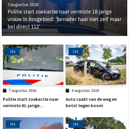
3 augustus 2026
Politie start zoekactie naar vermiste 18-jarige
vrouw in bosgebied: 'benader haar niet zelf maar
bel direct 112'
112
112
7 augustus 2026
4 augustus 2026
Politie start zoekactie naar
Auto raakt van de weg en
vermiste 81-jarige...
botst tegen boom
112
112