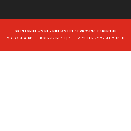
DRENTSNIEUWS.NL - NIEUWS UIT DE PROVINCIE DRENTHE
© 2026 NOORDELIJK PERSBUREAU | ALLE RECHTEN VOORBEHOUDEN