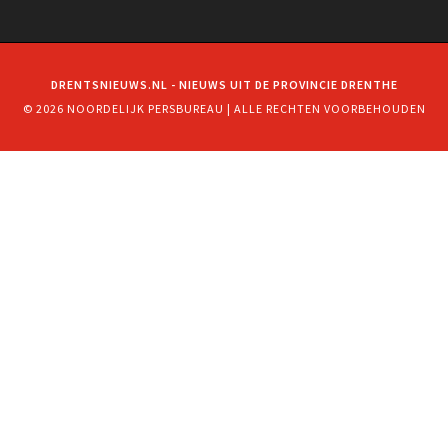
DRENTSNIEUWS.NL - NIEUWS UIT DE PROVINCIE DRENTHE
© 2026 NOORDELIJK PERSBUREAU | ALLE RECHTEN VOORBEHOUDEN