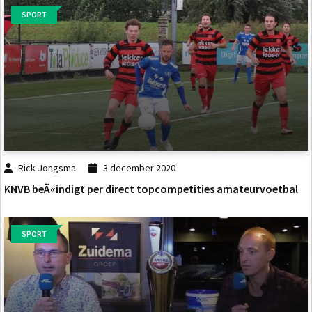
SPORT
Rick Jongsma
3 december 2020
KNVB beÃ«indigt per direct topcompetities amateurvoetbal
SPORT