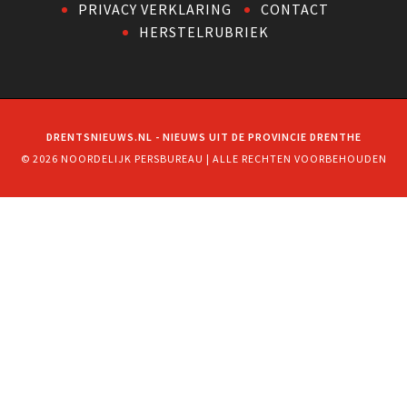
PRIVACY VERKLARING
CONTACT
HERSTELRUBRIEK
DRENTSNIEUWS.NL - NIEUWS UIT DE PROVINCIE DRENTHE
© 2026 NOORDELIJK PERSBUREAU | ALLE RECHTEN VOORBEHOUDEN