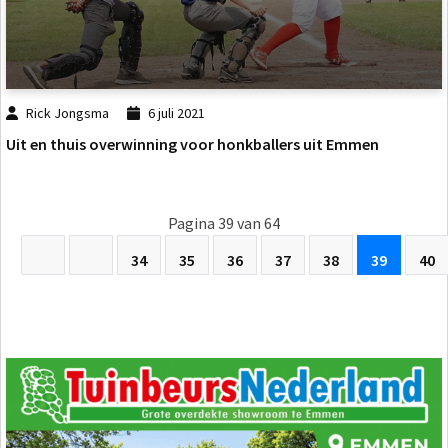
Rick Jongsma
6 juli 2021
Uit en thuis overwinning voor honkballers uit Emmen
Pagina 39 van 64
34
35
36
37
38
39
40