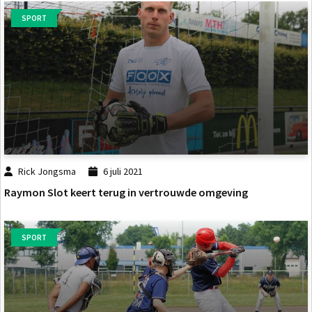
SPORT
Rick Jongsma
6 juli 2021
Raymon Slot keert terug in vertrouwde omgeving
SPORT