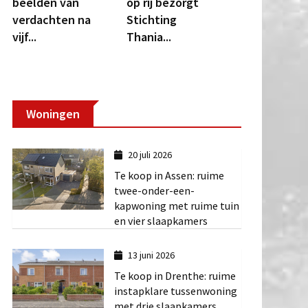
beelden van
op rij bezorgt
verdachten na
Stichting
vijf...
Thania...
Woningen
20 juli 2026
Te koop in Assen: ruime
twee-onder-een-
kapwoning met ruime tuin
en vier slaapkamers
13 juni 2026
Te koop in Drenthe: ruime
instapklare tussenwoning
met drie slaapkamers