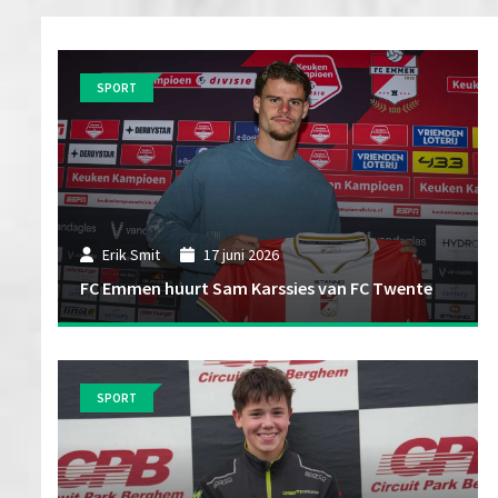
SPORT
Erik Smit
17 juni 2026
FC Emmen huurt Sam Karssies van FC Twente
SPORT