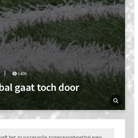
1409
al gaat toch door
etreft het zo succesvolle zomeravondvoetbal even