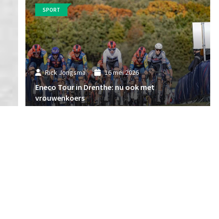
SPORT
Rick Jongsma
16 mei 2026
Eneco Tour in Drenthe: nu ook met
vrouwenkoers
SPORT
Rick Jongsma
11 mei 2026