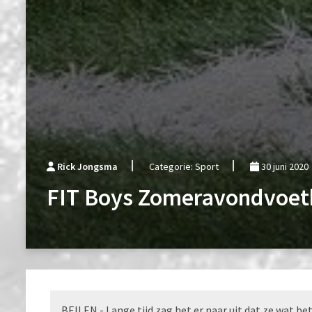
Rick Jongsma
Categorie: Sport
30 juni 2020
FIT Boys Zomeravondvoetb
BEILEN - Lange tijd zag het er naar uit dat ze wat b