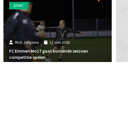
SPORT
Rick Jongsma
11 mei 2026
FC Emmen Mo17 gaat komende seizoen
competitie spelen
SPORT
Erik Smit
21 april 2026