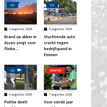
112
112
3 augustus 2026
6 augustus 2026
Brand op akker in
Vluchtende auto
Assen zorgt voor
crasht tegen
flinke...
bedrijfspand in
Emmen
112
DRENTHE
3 augustus 2026
7 augustus 2026
Politie deelt
Voor vierde jaar