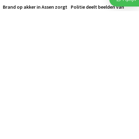
Brand op akker in Assen zorgt
Politie deelt beelden van
voor flinke...
verdachten na vijf...
112
112
6 augustus 2026
2 augustus 2026
Vluchtende auto crasht tegen
Opnieuw explosie bij woning
bedrijfspand in Emmen
in Noorderpark
Woningen