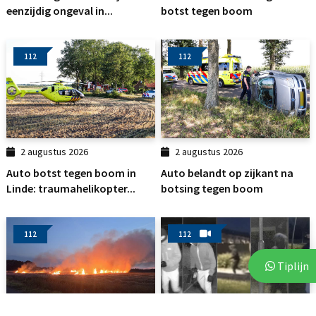
eenzijdig ongeval in...
botst tegen boom
112
112
2 augustus 2026
2 augustus 2026
Auto botst tegen boom in
Auto belandt op zijkant na
Linde: traumahelikopter...
botsing tegen boom
112
112
Tiplijn