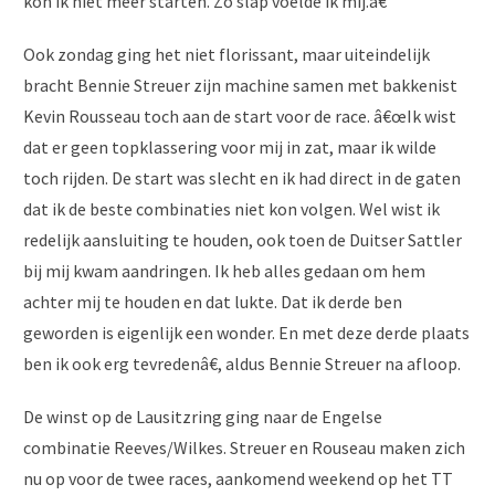
kon ik niet meer starten. Zo slap voelde ik mij.â€
Ook zondag ging het niet florissant, maar uiteindelijk
bracht Bennie Streuer zijn machine samen met bakkenist
Kevin Rousseau toch aan de start voor de race. â€œIk wist
dat er geen topklassering voor mij in zat, maar ik wilde
toch rijden. De start was slecht en ik had direct in de gaten
dat ik de beste combinaties niet kon volgen. Wel wist ik
redelijk aansluiting te houden, ook toen de Duitser Sattler
bij mij kwam aandringen. Ik heb alles gedaan om hem
achter mij te houden en dat lukte. Dat ik derde ben
geworden is eigenlijk een wonder. En met deze derde plaats
ben ik ook erg tevredenâ€, aldus Bennie Streuer na afloop.
De winst op de Lausitzring ging naar de Engelse
combinatie Reeves/Wilkes. Streuer en Rouseau maken zich
nu op voor de twee races, aankomend weekend op het TT