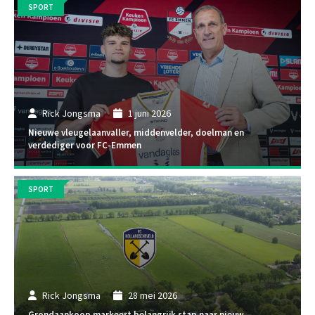
SPORT
Rick Jongsma
1 juni 2026
Nieuwe vleugelaanvaller, middenvelder, doelman en
verdediger voor FC-Emmen
SPORT
Rick Jongsma
28 mei 2026
Grondaankoop markeert belangrijk stap naar nieuw