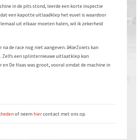
hine in de pits stond, leerde een korte inspectie
k dat een kapotte uitlaadklep het euvel is waardoor
helemaal uit elkaar moeten halen, wil ik zekerheid
 na de race nog niet aangeven. â€œZoiets kan
. Zelfs een splinternieuwe uitlaatklep kan
uer en De Haas was groot, vooral omdat de machine in
jkheden
of neem
hier
contact met ons op.