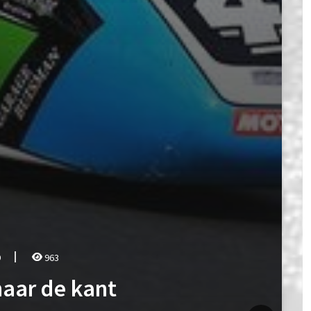
9
963
naar de kant