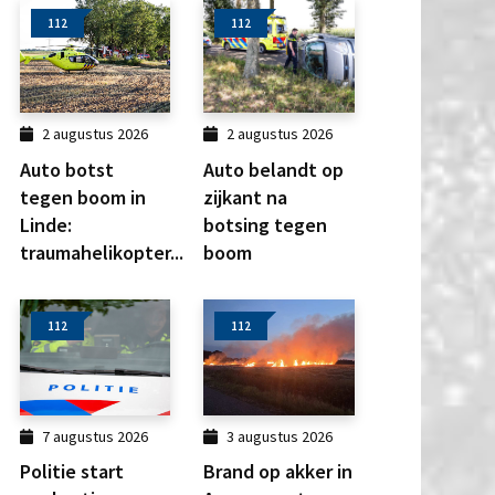
112
112
2 augustus 2026
2 augustus 2026
Auto botst
Auto belandt op
tegen boom in
zijkant na
Linde:
botsing tegen
traumahelikopter...
boom
112
112
7 augustus 2026
3 augustus 2026
Politie start
Brand op akker in