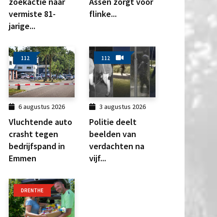
zoekactie naar
Assen zorgt voor
vermiste 81-
flinke...
jarige...
112
112
6 augustus 2026
3 augustus 2026
Vluchtende auto
Politie deelt
crasht tegen
beelden van
bedrijfspand in
verdachten na
Emmen
vijf...
DRENTHE