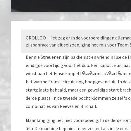
GROLLOO - Het zag er in de voorbereidingen allemaal
zijspanrace van dit seizoen, ging het mis voor Team S
Bennie Streuer en zijn bakkenist en vriendin Ilse de 
eindigde voortijdig voor het duo. Een kapotte uitlaa
winst aan het Finse koppel PÃ¤vÃ¤rinta/VÃ¤rtÃ¤inen l
het warme Franse circuit nog hoopgevend uit. In de k
startplaats behaald, maar een geweldige start brach
derde plaats. In de tweede bocht klommen ze zelfs o
combinaties van Reeves en Birchall.
Maar lang ging het niet voorspoedig. In de derde ron
â€œDe machine liep niet meer zo snel als in de eerst