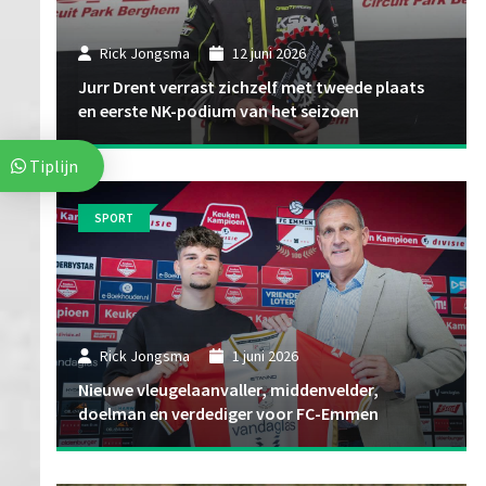
Rick Jongsma
12 juni 2026
Jurr Drent verrast zichzelf met tweede plaats
en eerste NK-podium van het seizoen
Tiplijn
SPORT
Rick Jongsma
1 juni 2026
Nieuwe vleugelaanvaller, middenvelder,
doelman en verdediger voor FC-Emmen