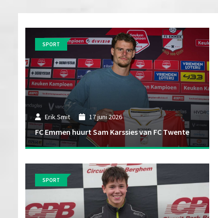
SPORT
Erik Smit
17 juni 2026
FC Emmen huurt Sam Karssies van FC Twente
SPORT