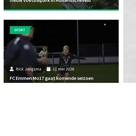
SPORT
Rick Jongsma
11 mei 2026
FC Emmen Mo17 gaat komende seizoen
competitie spelen
SPORT