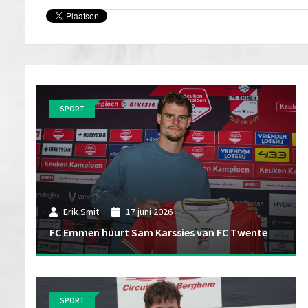
SPORT
Erik Smit
17 juni 2026
FC Emmen huurt Sam Karssies van FC Twente
SPORT