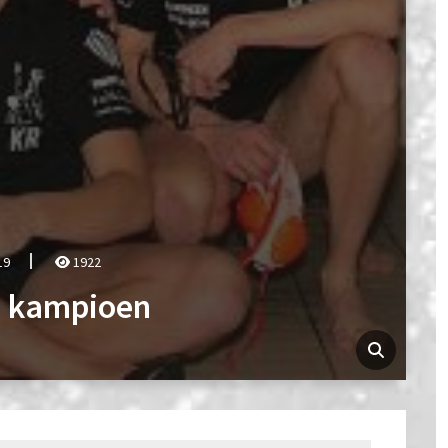
19
1922
n kampioen