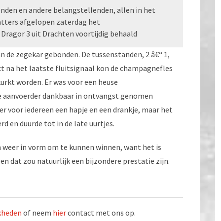
enden en andere belangstellenden, allen in het
atters afgelopen zaterdag het
ragor 3 uit Drachten voortijdig behaald
n de zegekar gebonden. De tussenstanden, 2 â€“ 1,
irect na het laatste fluitsignaal kon de champagnefles
urkt worden. Er was voor een heuse
de aanvoerder dankbaar in ontvangst genomen
 voor iedereen een hapje en een drankje, maar het
d en duurde tot in de late uurtjes.
en weer in vorm om te kunnen winnen, want het is
n dat zou natuurlijk een bijzondere prestatie zijn.
jkheden
of neem
hier
contact met ons op.