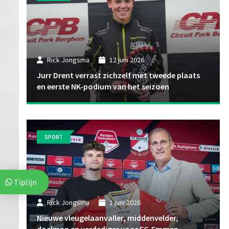
Rick Jongsma
12 juni 2026
Jurr Drent verrast zichzelf met tweede plaats
en eerste NK-podium van het seizoen
SPORT
Tiplijn
Rick Jongsma
1 juni 2026
Nieuwe vleugelaanvaller, middenvelder,
doelman en verdediger voor FC-Emmen