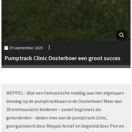
29 september 2025
Pumptrack Clinic Oosterboer een groot succes
MEPPEL - Wat een fantastische middag was het afgelopen
dinsdag op de pumptrackbaan in de Oosterboer! Meer dan
30 enthousiaste kinderen – zowel beginners als
gevorderden – deden mee aan de pumptrack clinic,
georganiseerd door Meppel Actief en begeleid door Pim en