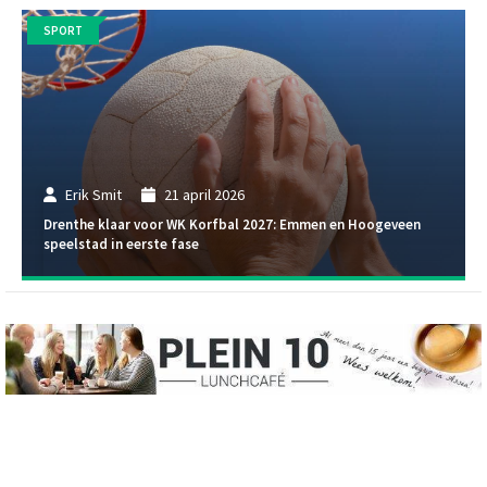
SPORT
Erik Smit
21 april 2026
Drenthe klaar voor WK Korfbal 2027: Emmen en Hoogeveen
speelstad in eerste fase