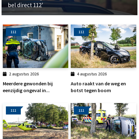
bel direct 112'
112
112
2 augustus 2026
4 augustus 2026
Meerdere gewonden bij
Auto raakt van de weg en
eenzijdig ongeval in...
botst tegen boom
112
112