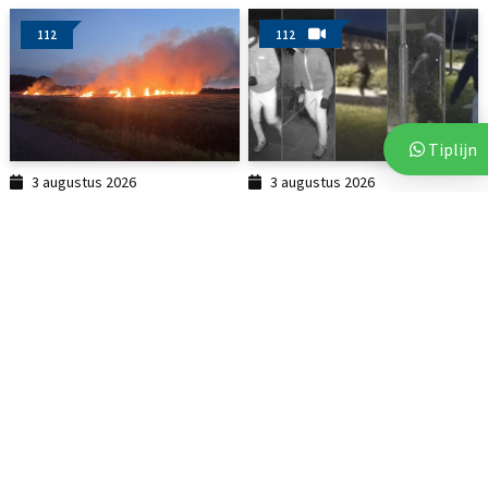
112
112
Tiplijn
3 augustus 2026
3 augustus 2026
Brand op akker in Assen zorgt
Politie deelt beelden van
voor flinke...
verdachten na vijf...
112
112
2 augustus 2026
6 augustus 2026