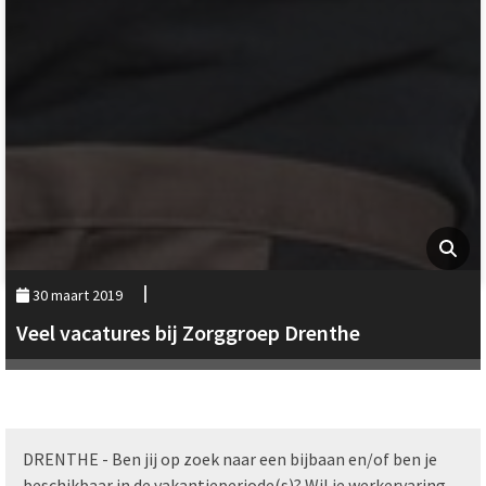
30 maart 2019
Veel vacatures bij Zorggroep Drenthe
DRENTHE - Ben jij op zoek naar een bijbaan en/of ben je
beschikbaar in de vakantieperiode(s)? Wil je werkervaring