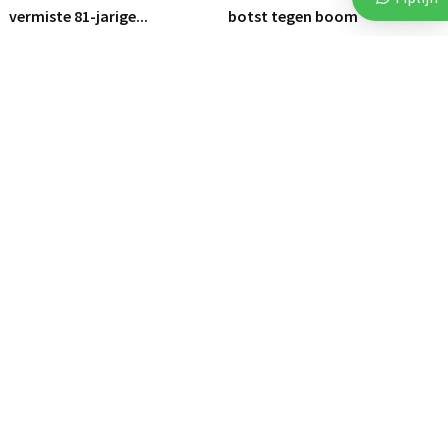
vermiste 81-jarige...
botst tegen boom
112
112
3 augustus 2026
6 augustus 2026
Brand op akker in Assen zorgt
Vluchtende auto crasht tegen
voor flinke...
bedrijfspand in Emmen
112
DRENTHE