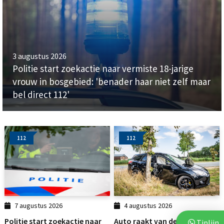
3 augustus 2026
Politie start zoekactie naar vermiste 18-jarige
vrouw in bosgebied: 'benader haar niet zelf maar
bel direct 112'
112
112
7 augustus 2026
4 augustus 2026
Politie start zoekactie naar
Auto raakt van de weg en
Tiplijn