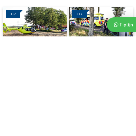
112
112
Tiplijn
2 augustus 2026
2 augustus 2026
Auto botst tegen boom in
Auto belandt op zijkant na
Linde: traumahelikopter...
botsing tegen boom
112
112
3 augustus 2026
6 augustus 2026