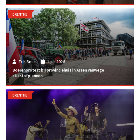
DRENTHE
Erik Smit
1 juli 2026
Boerenprotest bij provinciehuis in Assen vanwege
stikstofplannen
DRENTHE