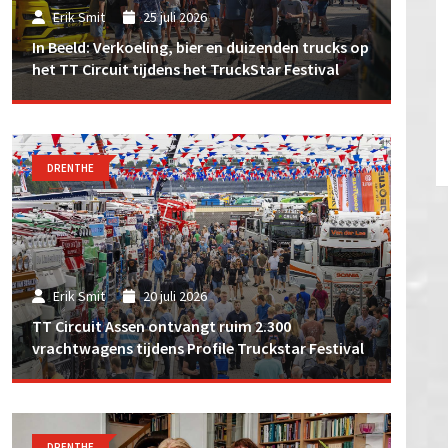
Erik Smit
25 juli 2026
In Beeld: Verkoeling, bier en duizenden trucks op
het TT Circuit tijdens het TruckStar Festival
DRENTHE
Erik Smit
20 juli 2026
TT Circuit Assen ontvangt ruim 2.300
vrachtwagens tijdens Profile Truckstar Festival
DRENTHE