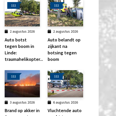
112
112
2 augustus 2026
2 augustus 2026
Auto botst
Auto belandt op
tegen boom in
zijkant na
Linde:
botsing tegen
traumahelikopter...
boom
112
112
3 augustus 2026
6 augustus 2026
Brand op akker in
Vluchtende auto