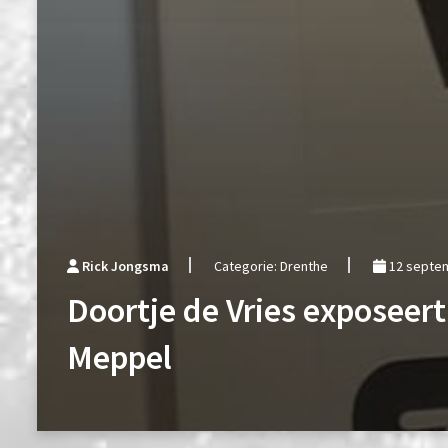
Rick Jongsma
Categorie: Drenthe
12 septe
Doortje de Vries exposeer
Meppel