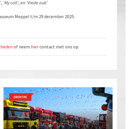
’
,
‘My call’
, en
‘Vrede aub’
rijmuseum Meppel t/m 29 december 2025.
jkheden
of neem
hier
contact met ons op.
DRENTHE