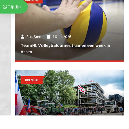
Tiplijn
Erik Smit
16 juli 2026
TeamNL Volleybaldames trainen een week in
Assen
DRENTHE
Erik Smit
1 juli 2026
Boerenprotest bij provinciehuis in Assen