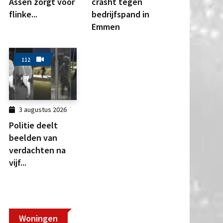
Assen zorgt voor
crasht tegen
flinke...
bedrijfspand in
Emmen
112
3 augustus 2026
Politie deelt
beelden van
verdachten na
vijf...
Woningen