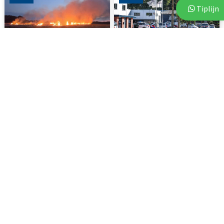
Tiplijn
3 augustus 2026
6 augustus 2026
Brand op akker in Assen zorgt
Vluchtende auto crasht tegen
voor flinke...
bedrijfspand in Emmen
112
DRENTHE
3 augustus 2026
7 augustus 2026
Politie deelt beelden van
Voor vierde jaar op rij bezorgt
verdachten na vijf...
Stichting Thania...