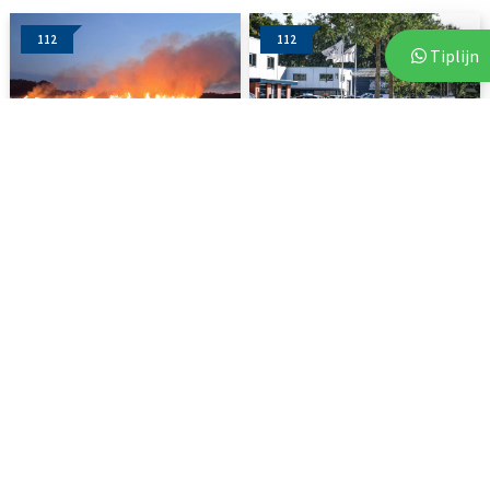
112
112
Tiplijn
3 augustus 2026
6 augustus 2026
Brand op akker in Assen zorgt
Vluchtende auto crasht tegen
voor flinke...
bedrijfspand in Emmen
112
DRENTHE
3 augustus 2026
7 augustus 2026