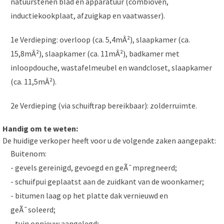
natuurstenen blad en apparatuur (combioven,
inductiekookplaat, afzuigkap en vaatwasser).
1e Verdieping: overloop (ca. 5,4mÂ²), slaapkamer (ca.
15,8mÂ²), slaapkamer (ca. 11mÂ²), badkamer met
inloopdouche, wastafelmeubel en wandcloset, slaapkamer
(ca. 11,5mÂ²).
2e Verdieping (via schuiftrap bereikbaar): zolderruimte.
Handig om te weten:
De huidige verkoper heeft voor u de volgende zaken aangepakt:
Buitenom:
- gevels gereinigd, gevoegd en geÃ¯mpregneerd;
- schuifpui geplaatst aan de zuidkant van de woonkamer;
- bitumen laag op het platte dak vernieuwd en
geÃ¯soleerd;
- tuin opnieuw aangelegd;