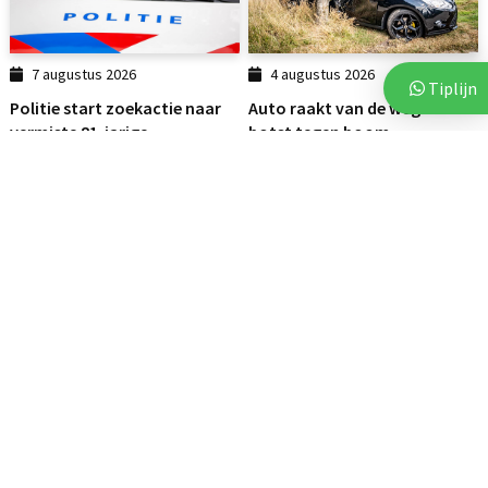
7 augustus 2026
4 augustus 2026
Tiplijn
Politie start zoekactie naar
Auto raakt van de weg en
vermiste 81-jarige...
botst tegen boom
112
112
3 augustus 2026
6 augustus 2026
Brand op akker in Assen zorgt
Vluchtende auto crasht tegen
voor flinke...
bedrijfspand in Emmen
112
DRENTHE