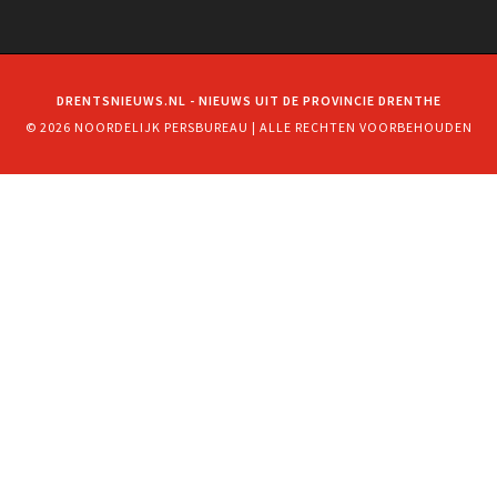
DRENTSNIEUWS.NL - NIEUWS UIT DE PROVINCIE DRENTHE
© 2026 NOORDELIJK PERSBUREAU | ALLE RECHTEN VOORBEHOUDEN