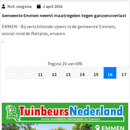
Rick Jongsma
2 april 2026
Gemeente Emmen neemt maatregelen tegen ganzenoverlast
EMMEN - Bij verschillende vijvers in de gemeente Emmen,
vooral rond de Rietplas, ervaren
...
Pagina 16 van 696
11
12
13
14
15
16
17