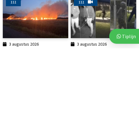
112
112
Tiplijn
3 augustus 2026
3 augustus 2026
Brand op akker in Assen zorgt
Politie deelt beelden van
voor flinke...
verdachten na vijf...
112
2 augustus 2026
Opnieuw explosie bij woning
in Noorderpark