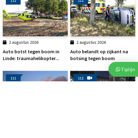
112
112
2 augustus 2026
2 augustus 2026
Auto botst tegen boom in
Auto belandt op zijkant na
Linde: traumahelikopter...
botsing tegen boom
Tiplijn
112
112
3 augustus 2026
3 augustus 2026
Brand op akker in Assen zorgt
Politie deelt beelden van
voor flinke...
verdachten na vijf...