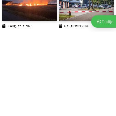
Tiplijn
3 augustus 2026
6 augustus 2026
Brand op akker in Assen zorgt
Vluchtende auto crasht tegen
voor flinke...
bedrijfspand in Emmen
112
3 augustus 2026
Politie deelt beelden van
verdachten na vijf...