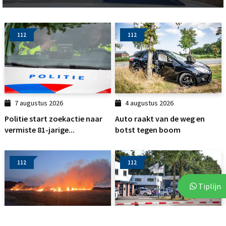
112
112
7 augustus 2026
4 augustus 2026
Politie start zoekactie naar
Auto raakt van de weg en
vermiste 81-jarige...
botst tegen boom
112
112
Tiplijn