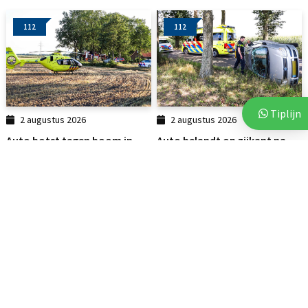
112
112
Tiplijn
2 augustus 2026
2 augustus 2026
Auto botst tegen boom in
Auto belandt op zijkant na
Linde: traumahelikopter...
botsing tegen boom
112
112
3 augustus 2026
3 augustus 2026