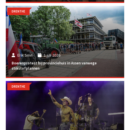
DRENTHE
Erik Smit
1 juli 2026
Boerenprotest bij provinciehuis in Assen vanwege
stikstofplannen
DRENTHE