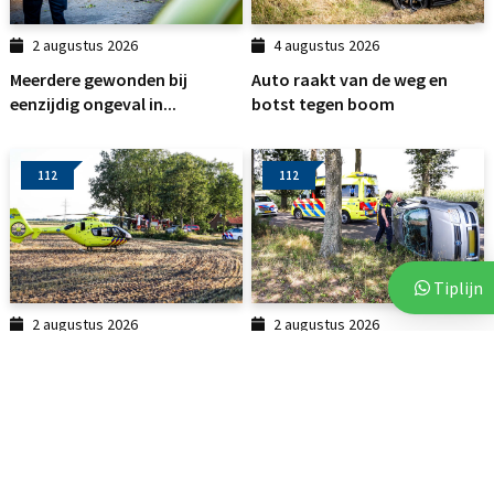
2 augustus 2026
4 augustus 2026
Meerdere gewonden bij
Auto raakt van de weg en
eenzijdig ongeval in...
botst tegen boom
112
112
Tiplijn
2 augustus 2026
2 augustus 2026
Auto botst tegen boom in
Auto belandt op zijkant na
Linde: traumahelikopter...
botsing tegen boom
112
112