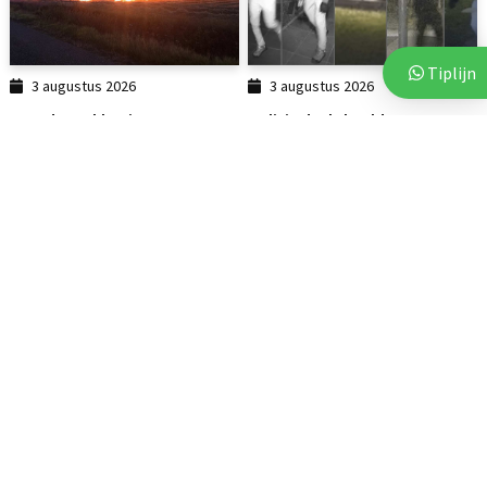
Tiplijn
3 augustus 2026
3 augustus 2026
Brand op akker in Assen zorgt
Politie deelt beelden van
voor flinke...
verdachten na vijf...
112
112
6 augustus 2026
2 augustus 2026
Vluchtende auto crasht tegen
Opnieuw explosie bij woning
bedrijfspand in Emmen
in Noorderpark