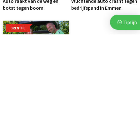
Auto raakt van de weg en
Vluchtende auto crasht tegen
botst tegen boom
bedrijfspand in Emmen
Tiplijn
DRENTHE
7 augustus 2026
Voor vierde jaar op rij bezorgt
Stichting Thania...
Woningen
20 juli 2026