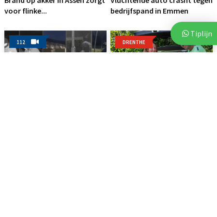
voor flinke...
bedrijfspand in Emmen
Tiplijn
112
DRENTHE
3 augustus 2026
7 augustus 2026
Politie deelt beelden van
Voor vierde jaar op rij bezorgt
verdachten na vijf...
Stichting Thania...
Woningen
20 juli 2026