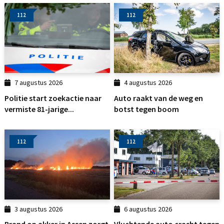
112
112
7 augustus 2026
4 augustus 2026
Politie start zoekactie naar
Auto raakt van de weg en
vermiste 81-jarige...
botst tegen boom
112
112
3 augustus 2026
6 augustus 2026
Brand op akker in Assen zorgt
Vluchtende auto crasht tegen