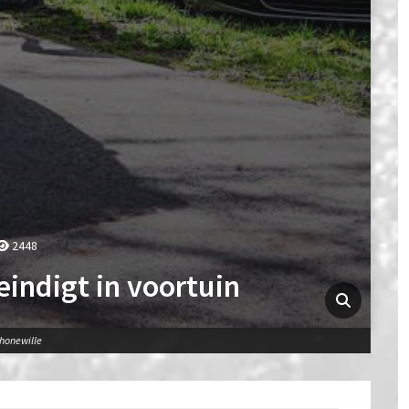
2448
indigt in voortuin
chonewille