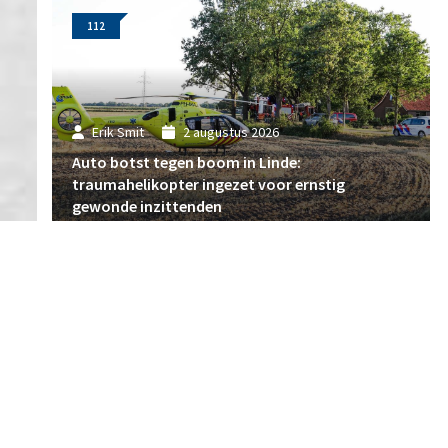
112
Erik Smit
2 augustus 2026
Auto botst tegen boom in Linde:
traumahelikopter ingezet voor ernstig
gewonde inzittenden
112