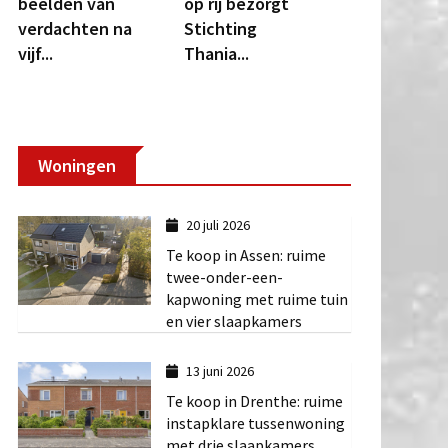
beelden van
op rij bezorgt
verdachten na
Stichting
vijf...
Thania...
Woningen
20 juli 2026
Te koop in Assen: ruime
twee-onder-een-
kapwoning met ruime tuin
en vier slaapkamers
13 juni 2026
Te koop in Drenthe: ruime
instapklare tussenwoning
met drie slaapkamers