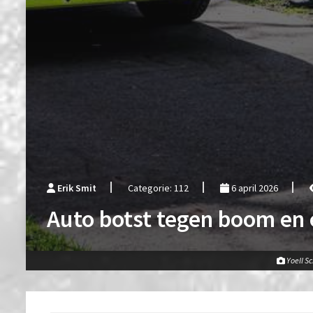
Erik Smit
Categorie: 112
6 april 2026
Auto botst tegen boom en e
Yoell S