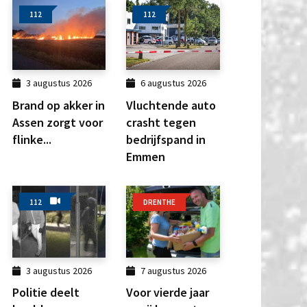
112
112
3 augustus 2026
6 augustus 2026
Brand op akker in
Vluchtende auto
Assen zorgt voor
crasht tegen
flinke...
bedrijfspand in
Emmen
112
DRENTHE
3 augustus 2026
7 augustus 2026
Politie deelt
Voor vierde jaar