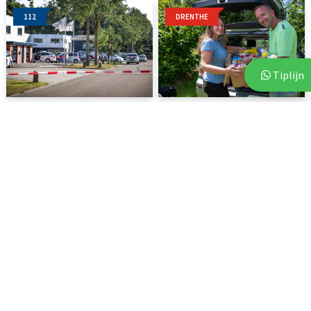
112
DRENTHE
Tiplijn
6 augustus 2026
7 augustus 2026
Vluchtende auto crasht tegen
Voor vierde jaar op rij bezorgt
bedrijfspand in Emmen
Stichting Thania...
Woningen
20 juli 2026
Te koop in Assen: ruime twee-onder-een-
kapwoning met ruime tuin en vier
slaapkamers