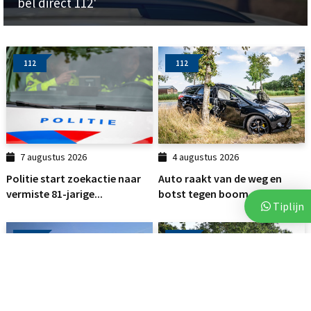
bel direct 112'
112
112
7 augustus 2026
4 augustus 2026
Politie start zoekactie naar
Auto raakt van de weg en
vermiste 81-jarige...
botst tegen boom
Tiplijn
112
112