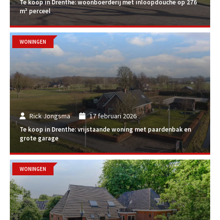
Te koop in Drenthe: woonboerderij met inloopdouche op 276
m² perceel
WONINGEN
Rick Jongsma
17 februari 2026
Te koop in Drenthe: vrijstaande woning met paardenbak en
grote garage
WONINGEN