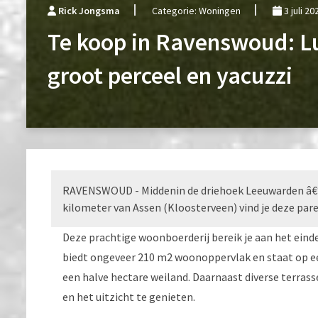
Rick Jongsma
Categorie: Woningen
3 juli 20
Te koop in Ravenswoud: L
groot perceel en yacuzzi
RAVENSWOUD - Middenin de driehoek Leeuwarden â€“
kilometer van Assen (Kloosterveen) vind je deze par
Deze prachtige woonboerderij bereik je aan het einde
biedt ongeveer 210 m2 woonoppervlak en staat op ee
een halve hectare weiland. Daarnaast diverse terra
en het uitzicht te genieten.