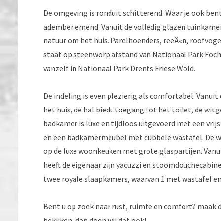
De omgeving is ronduit schitterend. Waar je ook bent,
adembenemend. Vanuit de volledig glazen tuinkamer 
natuur om het huis. Parelhoenders, reeÃ«n, roofvoge
staat op steenworp afstand van Nationaal Park Focht
vanzelf in Nationaal Park Drents Friese Wold.
De indeling is even plezierig als comfortabel. Vanuit
het huis, de hal biedt toegang tot het toilet, de w
badkamer is luxe en tijdloos uitgevoerd met een vrij
en een badkamermeubel met dubbele wastafel. De w
op de luxe woonkeuken met grote glaspartijen. Vanuit
heeft de eigenaar zijn yacuzzi en stoomdouchecabine
twee royale slaapkamers, waarvan 1 met wastafel en 
Bent u op zoek naar rust, ruimte en comfort? maak d
bekijken, dan doen wij dat ook!