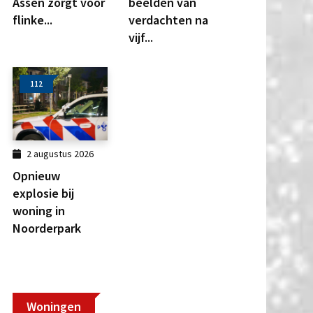
Assen zorgt voor
beelden van
flinke...
verdachten na
vijf...
112
2 augustus 2026
Opnieuw
explosie bij
woning in
Noorderpark
Woningen