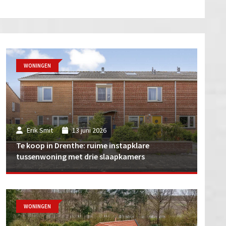
WONINGEN
Erik Smit
13 juni 2026
Te koop in Drenthe: ruime instapklare
tussenwoning met drie slaapkamers
WONINGEN