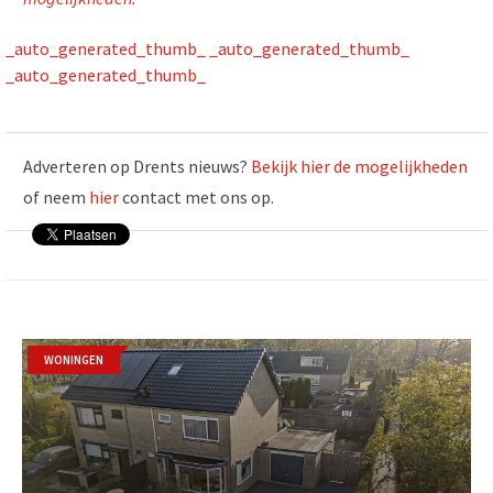
_auto_generated_thumb_
_auto_generated_thumb_
_auto_generated_thumb_
Adverteren op Drents nieuws?
Bekijk hier de mogelijkheden
of neem
hier
contact met ons op.
WONINGEN