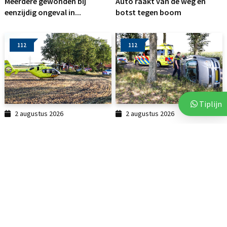
Meerdere gewonden bij
Auto raakt van de weg en
eenzijdig ongeval in...
botst tegen boom
112
112
Tiplijn
2 augustus 2026
2 augustus 2026
Auto botst tegen boom in
Auto belandt op zijkant na
Linde: traumahelikopter...
botsing tegen boom
112
112