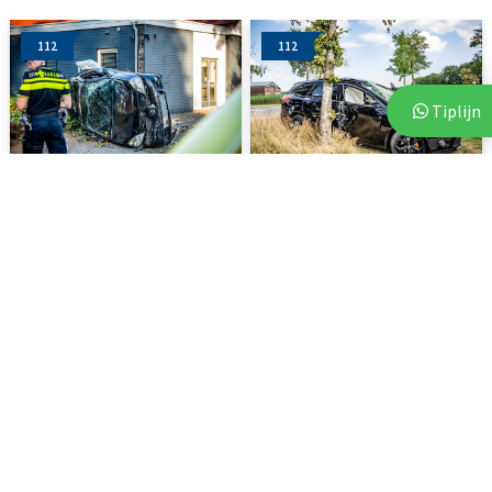
112
112
Tiplijn
2 augustus 2026
4 augustus 2026
Meerdere gewonden bij
Auto raakt van de weg en
eenzijdig ongeval in...
botst tegen boom
112
112
2 augustus 2026
2 augustus 2026