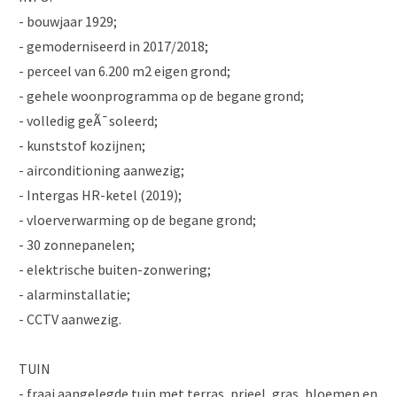
- bouwjaar 1929;
- gemoderniseerd in 2017/2018;
- perceel van 6.200 m2 eigen grond;
- gehele woonprogramma op de begane grond;
- volledig geÃ¯soleerd;
- kunststof kozijnen;
- airconditioning aanwezig;
- Intergas HR-ketel (2019);
- vloerverwarming op de begane grond;
- 30 zonnepanelen;
- elektrische buiten-zonwering;
- alarminstallatie;
- CCTV aanwezig.
TUIN
- fraai aangelegde tuin met terras, prieel, gras, bloemen en