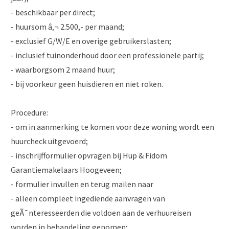
- beschikbaar per direct;
- huursom â‚¬ 2.500,- per maand;
- exclusief G/W/E en overige gebruikerslasten;
- inclusief tuinonderhoud door een professionele partij;
- waarborgsom 2 maand huur;
- bij voorkeur geen huisdieren en niet roken.
Procedure:
- om in aanmerking te komen voor deze woning wordt een
huurcheck uitgevoerd;
- inschrijfformulier opvragen bij Hup & Fidom
Garantiemakelaars Hoogeveen;
- formulier invullen en terug mailen naar
- alleen compleet ingediende aanvragen van
geÃ¯nteresseerden die voldoen aan de verhuureisen
worden in behandeling genomen;