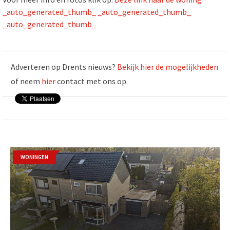
_auto_generated_thumb_
_auto_generated_thumb_
_auto_generated_thumb_
Adverteren op Drents nieuws?
Bekijk hier de mogelijkheden
of neem
hier
contact met ons op.
WONINGEN