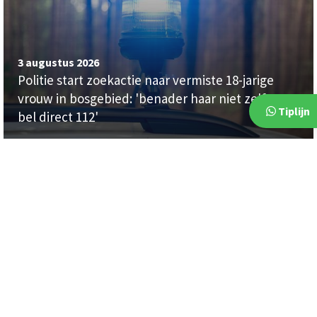
3 augustus 2026
Politie start zoekactie naar vermiste 18-jarige
vrouw in bosgebied: 'benader haar niet zelf maar
Tiplijn
bel direct 112'
112
112
7 augustus 2026
4 augustus 2026
Politie start zoekactie naar
Auto raakt van de weg en
vermiste 81-jarige...
botst tegen boom