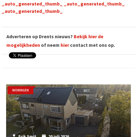
_auto_generated_thumb_
_auto_generated_thumb_
_auto_generated_thumb_
Adverteren op Drents nieuws?
Bekijk hier de
mogelijkheden
of neem
hier
contact met ons op.
WONINGEN
Erik Smit
20 juli 2026