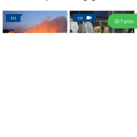
112
112
Tiplijn
3 augustus 2026
3 augustus 2026
Brand op akker in Assen zorgt
Politie deelt beelden van
voor flinke...
verdachten na vijf...
112
2 augustus 2026