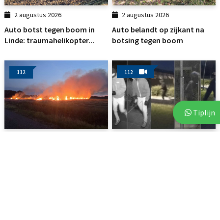
2 augustus 2026
2 augustus 2026
Auto botst tegen boom in
Auto belandt op zijkant na
Linde: traumahelikopter...
botsing tegen boom
112
112
Tiplijn
3 augustus 2026
3 augustus 2026
Brand op akker in Assen zorgt
Politie deelt beelden van
voor flinke...
verdachten na vijf...
112