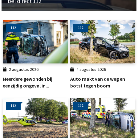
bel direct 112'
112
112
2 augustus 2026
4 augustus 2026
Meerdere gewonden bij
Auto raakt van de weg en
eenzijdig ongeval in...
botst tegen boom
112
112