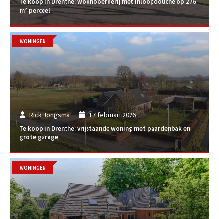
Te koop in Drenthe: woonboerderij met inloopdouche op 276
m² perceel
WONINGEN
Rick Jongsma
17 februari 2026
Te koop in Drenthe: vrijstaande woning met paardenbak en
grote garage
WONINGEN