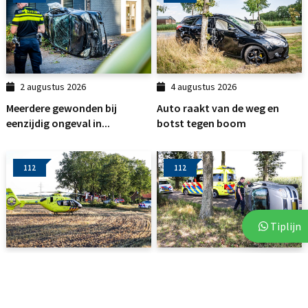
2 augustus 2026
4 augustus 2026
Meerdere gewonden bij
Auto raakt van de weg en
eenzijdig ongeval in...
botst tegen boom
112
112
Tiplijn
2 augustus 2026
2 augustus 2026
Auto botst tegen boom in
Auto belandt op zijkant na
Linde: traumahelikopter...
botsing tegen boom