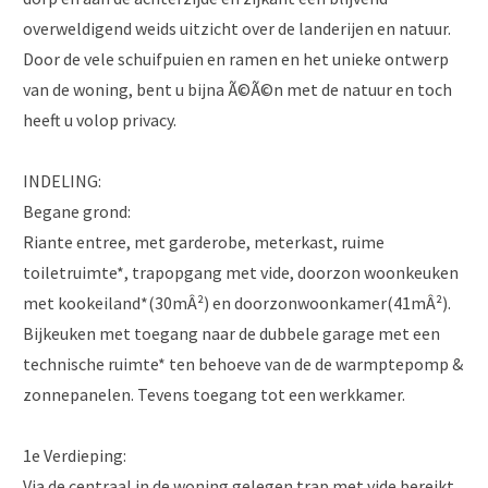
overweldigend weids uitzicht over de landerijen en natuur.
Door de vele schuifpuien en ramen en het unieke ontwerp
van de woning, bent u bijna Ã©Ã©n met de natuur en toch
heeft u volop privacy.
INDELING:
Begane grond:
Riante entree, met garderobe, meterkast, ruime
toiletruimte*, trapopgang met vide, doorzon woonkeuken
met kookeiland*(30mÂ²) en doorzonwoonkamer(41mÂ²).
Bijkeuken met toegang naar de dubbele garage met een
technische ruimte* ten behoeve van de de warmptepomp &
zonnepanelen. Tevens toegang tot een werkkamer.
1e Verdieping:
Via de centraal in de woning gelegen trap met vide bereikt