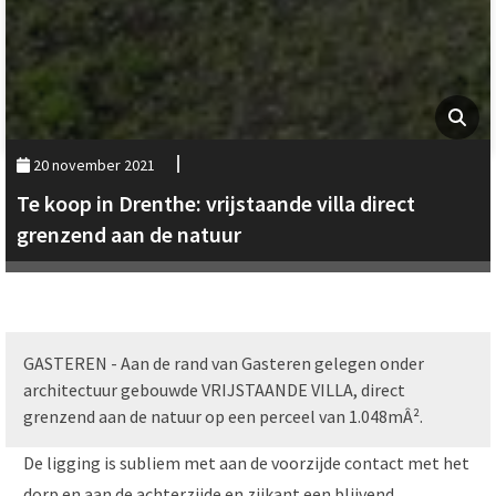
20 november 2021
Te koop in Drenthe: vrijstaande villa direct
grenzend aan de natuur
GASTEREN - Aan de rand van Gasteren gelegen onder
architectuur gebouwde VRIJSTAANDE VILLA, direct
grenzend aan de natuur op een perceel van 1.048mÂ².
De ligging is subliem met aan de voorzijde contact met het
dorp en aan de achterzijde en zijkant een blijvend