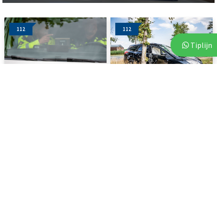
112
112
Tiplijn
7 augustus 2026
4 augustus 2026
Politie start zoekactie naar
Auto raakt van de weg en
vermiste 81-jarige...
botst tegen boom
112
112
3 augustus 2026
6 augustus 2026