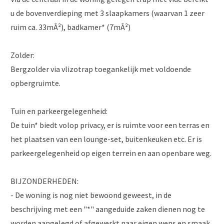
u de bovenverdieping met 3 slaapkamers (waarvan 1 zeer
ruim ca. 33mÂ²), badkamer* (7mÂ²)
Zolder:
Bergzolder via vlizotrap toegankelijk met voldoende
opbergruimte.
Tuin en parkeergelegenheid:
De tuin* biedt volop privacy, er is ruimte voor een terras en
het plaatsen van een lounge-set, buitenkeuken etc. Er is
parkeergelegenheid op eigen terrein en aan openbare weg.
BIJZONDERHEDEN:
- De woning is nog niet bewoond geweest, in de
beschrijving met een "*" aangeduide zaken dienen nog te
worden aangelegd of afgewerkt naar eigen wens en smaak,