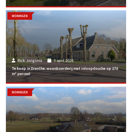
WONINGEN
Rick Jongsma
3 april 2026
Te koop in Drenthe: woonboerderij met inloopdouche op 276
m² perceel
WONINGEN