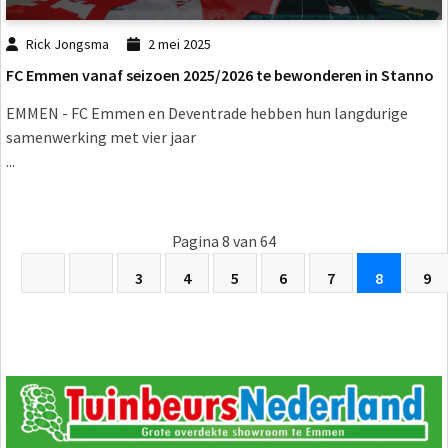
Rick Jongsma
2 mei 2025
FC Emmen vanaf seizoen 2025/2026 te bewonderen in Stanno
EMMEN - FC Emmen en Deventrade hebben hun langdurige
samenwerking met vier jaar
...
Pagina 8 van 64
3
4
5
6
7
8
9